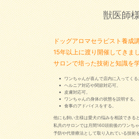
獣医師
ドッグアロマセラピスト養成
15年以上に渡り開催してきま
サロンで培った技術と知識を
ワンちゃんが喜んで店内に入ってくる
ヘルニア対応や関節対応可。
皮膚対応可。
ワンちゃんの身体の状態を説明する。
食事のアドバイスをする。
他にも飼い主様は愛犬の悩みを相談できる
私共のサロンでは月間160頭前後のワンち
予防や代替療法として取り入れている技術